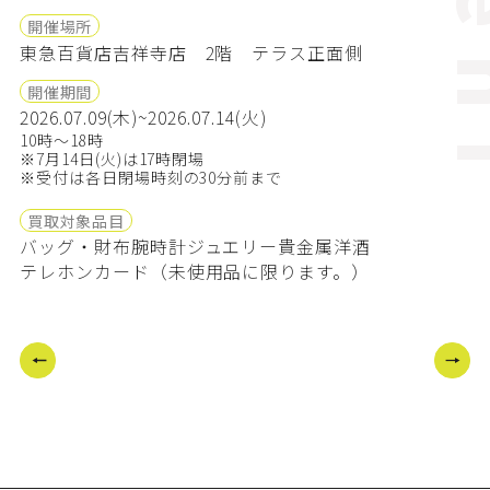
ev
開催場所
東急百貨店吉祥寺店 2階 テラス正面側
開催期間
2026.07.09(木)~2026.07.14(火)
10時～18時
※7月14日(火)は17時閉場
※受付は各日閉場時刻の30分前まで
買取対象品目
バッグ・財布
腕時計
ジュエリー
貴金属
洋酒
テレホンカード（未使用品に限ります。）