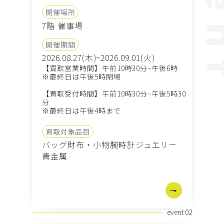
ev
開催場所
7階 催事場
開催期間
2026.08.27(木)~2026.09.01(火)
【買取営業時間】午前10時30分~午後6時
※最終日は午後5時閉場
【買取受付時間】午前10時30分~午後5時30
分
※最終日は午後4時まで
買取対象品目
バッグ
財布・小物
腕時計
ジュエリー
貴金属
event 02