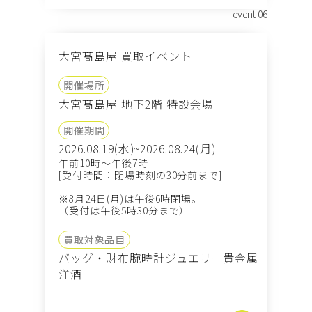
event 06
大宮髙島屋 買取イベント
開催場所
大宮髙島屋 地下2階 特設会場
開催期間
2026.08.19(水)~2026.08.24(月)
午前10時～午後7時
[受付時間：閉場時刻の30分前まで]
※8月24日(月)は午後6時閉場。
（受付は午後5時30分まで）
買取対象品目
バッグ・財布
腕時計
ジュエリー
貴金属
洋酒