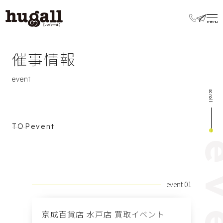
催事情報
event
scroll
TOP
event
event 01
京成百貨店 水戸店 買取イベント