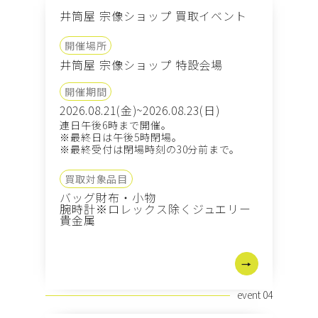
井筒屋 宗像ショップ 買取イベント
開催場所
井筒屋 宗像ショップ 特設会場
開催期間
2026.08.21(金)~2026.08.23(日)
連日午後6時まで開催。
※最終日は午後5時閉場。
※最終受付は閉場時刻の30分前まで。
買取対象品目
バッグ
財布・小物
腕時計※ロレックス除く
ジュエリー
貴金属
event 04