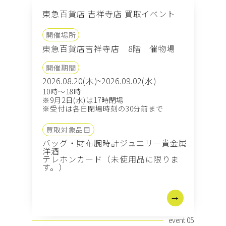
東急百貨店 吉祥寺店 買取イベント
開催場所
東急百貨店吉祥寺店 8階 催物場
開催期間
2026.08.20(木)~2026.09.02(水)
10時～18時
※9月2日(水)は17時閉場
※受付は各日閉場時刻の30分前まで
買取対象品目
バッグ・財布
腕時計
ジュエリー
貴金属
洋酒
テレホンカード（未使用品に限りま
す。）
event 05