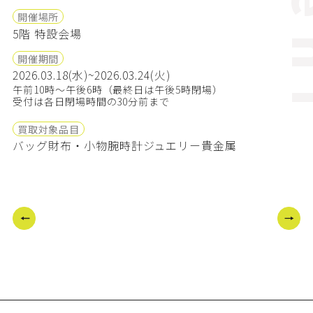
ev
開催場所
5階 特設会場
開催期間
2026.03.18(水)~2026.03.24(火)
午前10時～午後6時（最終日は午後5時閉場）
受付は各日閉場時間の30分前まで
買取対象品目
バッグ
財布・小物
腕時計
ジュエリー
貴金属