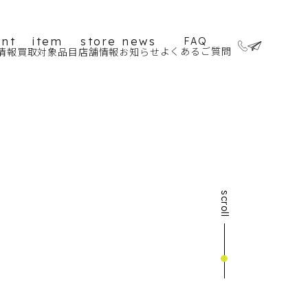
ent
item
store
news
FAQ
よくあるご質問
情報
買取対象品目
店舗情報
お知らせ
scroll