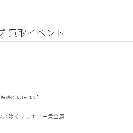
プ 買取イベント
時刻の30分前まで】
クス除く
ジュエリー
貴金属