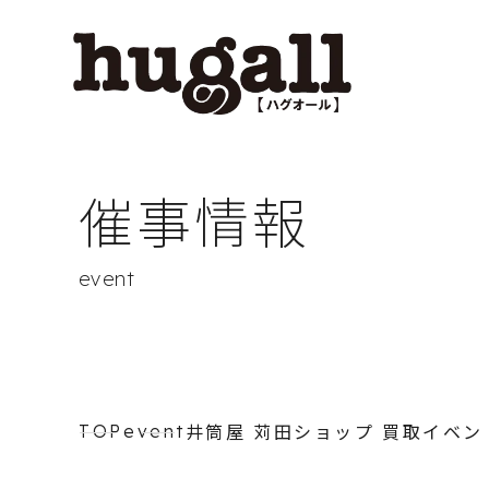
催事情報
event
井筒屋 苅田ショップ 買取イベン
TOP
event