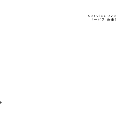
service
ev
サービス
催事
ト