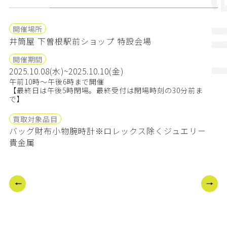
ev
開催場所
井筒屋 下曽根駅前ショップ 特設会場
開催期間
2025.10.08(水)~2025.10.10(金)
午前10時～午後6時まで開催
【最終日は午後5時閉場。最終受付は閉場時刻の30分前ま
で】
買取対象品目
バッグ
財布小物
腕時計※ロレックス除く
ジュエリー
貴金属