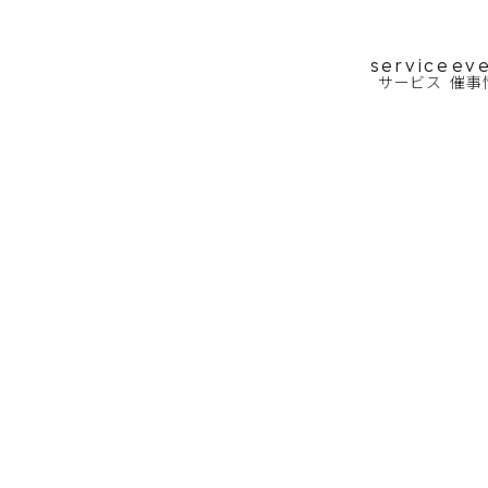
service
ev
サービス
催事