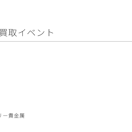
 買取イベント
リー
貴金属