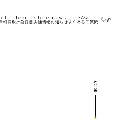
ent
item
store
news
FAQ
よくあるご質問
情報
買取対象品目
店舗情報
お知らせ
scroll