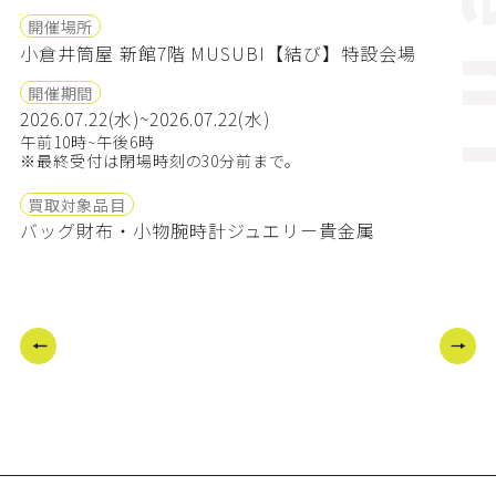
ev
開催場所
小倉井筒屋 新館7階 MUSUBI【結び】特設会場
開催期間
2026.07.22(水)~2026.07.22(水)
午前10時~午後6時
※最終受付は閉場時刻の30分前まで。
買取対象品目
バッグ
財布・小物
腕時計
ジュエリー
貴金属