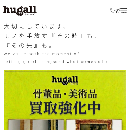
大切にしています、
モノを手放す『その時』も、
『その先』も。
We value both the moment of
letting go of things
and what comes after.