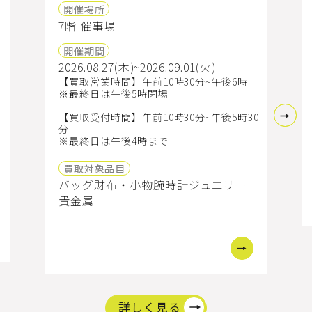
開催場所
7階 催事場
開催期間
2026.08.27(木)~2026.09.01(火)
【買取営業時間】午前10時30分~午後6時
※最終日は午後5時閉場
【買取受付時間】午前10時30分~午後5時30
分
※最終日は午後4時まで
買取対象品目
属
バッグ
財布・小物
腕時計
ジュエリー
貴金属
詳しく見る