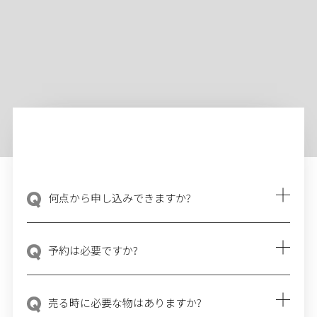
open:10:00~19:00
泉北髙島屋店
open:10:00~19:00
芦屋モンテメール店
open:10:00~20:00
いよてつ髙島屋店
open:10:00~19:00
何点から申し込みできますか?
ハグオール井筒屋苅田ショップ
ご質問
open:9:30～18:00
予約は必要ですか?
井筒屋中間ショップ店
open:10:00~18:00
売る時に必要な物はありますか?