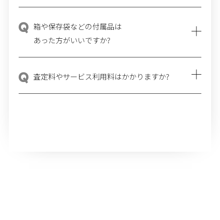
天神地下街店
open:10:00~19:00
箱や保存袋などの付属品は
あった方がいいですか?
ハグオール井筒屋直方ショップ
open:10:00～18:30
査定料やサービス利用料は
かかりますか?
ハマクロス411店
open:10:00~19:00